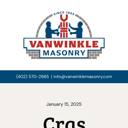
Skip
to
content
(402) 570-2665 |
info@vanwinklemasonry.com
January 15, 2025
Cras